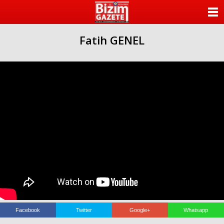
ANASAYFA
Fatih GENEL
KATEGORİLER
YAZARLAR
ANKETLER
FOTO GALERİ
VİDEO GALERİ
KÜNYE
İLETİŞİM
Facebook
Twitter
Google+
Whatsapp