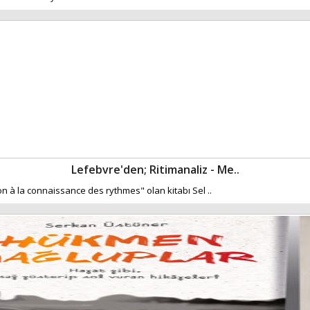
Lefebvre'den; Ritimanaliz - Me..
on à la connaissance des rythmes" olan kitabı Sel ..