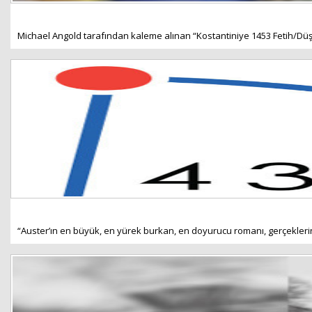
Michael Angold tarafından kaleme alınan “Kostantiniye 1453 Fetih/Düşüş”
“Auster’ın en büyük, en yürek burkan, en doyurucu romanı, gerçeklerin v