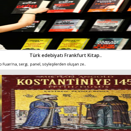
Türk edebiyatı Frankfurt Kitap..
 Fuarı'na, sergi, panel, söyleşilerden oluşan ze..