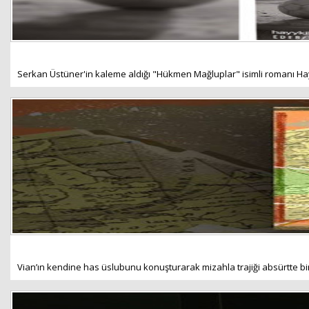
Serkan Üstüner'in kaleme aldığı "Hükmen Mağluplar" isimli romanı Hayy 
Vian’ın kendine has üslubunu konuşturarak mizahla trajiği absürtte birleşti