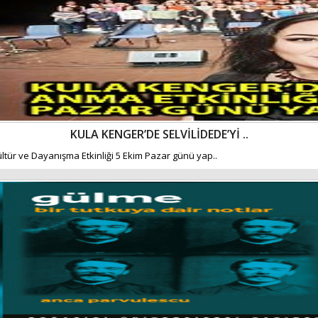
KULA KENGER’DE SELVİLİDEDE’Yİ ..
ültür ve Dayanışma Etkinliği 5 Ekim Pazar günü yap..