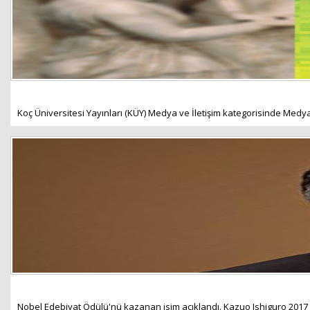
Koç Üniversitesi Yayınları (KÜY) Medya ve İletişim kategorisinde Medya 
Nobel Edebiyat Ödülü'nü kazanan isim açıklandı. Kazuo Ishiguro 2017