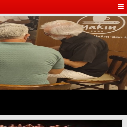
ANASAYFA
KATEGORİLER
YAZARLAR
ANKETLER
FOTO GALERİ
VİDEO GALERİ
KÜNYE
İLETİŞİM