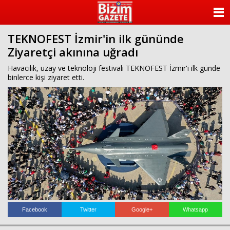
ANASAYFA
TEKNOFEST İzmir'in ilk gününde
KATEGORİLER
Ziyaretçi akınına uğradı
YAZARLAR
Havacılık, uzay ve teknoloji festivali TEKNOFEST İzmir'i ilk günde
binlerce kişi ziyaret etti.
ANKETLER
FOTO GALERİ
VİDEO GALERİ
KÜNYE
İLETİŞİM
Facebook
Twitter
Google+
Whatsapp