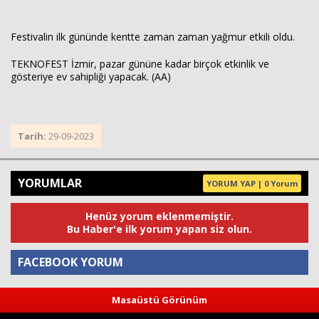
Festivalin ilk gününde kentte zaman zaman yağmur etkili oldu.
TEKNOFEST İzmir, pazar gününe kadar birçok etkinlik ve
gösteriye ev sahipliği yapacak. (AA)
Tarih:
29-09-2023
YORUMLAR
YORUM YAP | 0 Yorum
Henüz yorum eklenmemiştir.
Bu Haber'e ilk yorum yapan siz olun.
FACEBOOK YORUM
Masaüstü Görünüm
Yorum