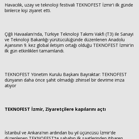
Havacılık, uzay ve teknoloji festivali TEKNOFEST İzmir'i ilk günde
binlerce kişi ziyaret etti.
Çiğli Havaalanı'nda, Türkiye Teknoloji Takımı Vakfı (T3) ile Sanayi
ve Teknoloji Bakanlığı yürütücülüğünde düzenlenen Anadolu
Ajansının 9. kez global iletişim ortağı olduğu TEKNOFEST İzmir'in
ilk gün etkinlikleri tamamlandı.
Haberin Doğru Adresi.
TEKNOFEST Yönetim Kurulu Başkanı Bayraktar: TEKNOFEST
dünyanın daha önce şahit olmadığı zihinsel bir devrime imza
atıyor
TEKNOFEST İzmir, Ziyaretçilere kapılarını açtı
İstanbul ve Ankara'nın ardından bu yıl üçüncüsü İzmir'de
düzenlenen TEKNOFEST'te sabahın ilk saatlerinden itibaren