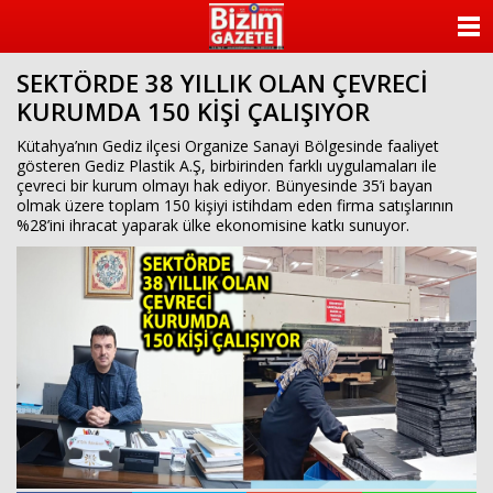
ANASAYFA
SEKTÖRDE 38 YILLIK OLAN ÇEVRECİ
KATEGORİLER
KURUMDA 150 KİŞİ ÇALIŞIYOR
YAZARLAR
Kütahya’nın Gediz ilçesi Organize Sanayi Bölgesinde faaliyet
gösteren Gediz Plastik A.Ş, birbirinden farklı uygulamaları ile
çevreci bir kurum olmayı hak ediyor. Bünyesinde 35’i bayan
ANKETLER
olmak üzere toplam 150 kişiyi istihdam eden firma satışlarının
%28’ini ihracat yaparak ülke ekonomisine katkı sunuyor.
FOTO GALERİ
VİDEO GALERİ
KÜNYE
İLETİŞİM