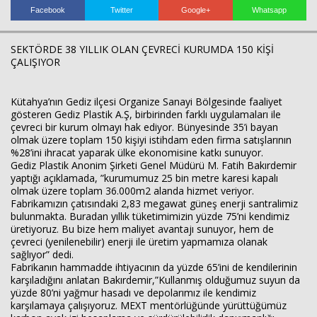
Facebook
Twitter
Google+
Whatsapp
SEKTÖRDE 38 YILLIK OLAN ÇEVRECİ KURUMDA 150 KİŞİ
ÇALIŞIYOR
Kütahya’nın Gediz ilçesi Organize Sanayi Bölgesinde faaliyet
gösteren Gediz Plastik A.Ş, birbirinden farklı uygulamaları ile
çevreci bir kurum olmayı hak ediyor. Bünyesinde 35’i bayan
olmak üzere toplam 150 kişiyi istihdam eden firma satışlarının
Haberin Doğru Adresi.
%28’ini ihracat yaparak ülke ekonomisine katkı sunuyor.
Gediz Plastik Anonim Şirketi Genel Müdürü M. Fatih Bakırdemir
yaptığı açıklamada, ”kurumumuz 25 bin metre karesi kapalı
olmak üzere toplam 36.000m2 alanda hizmet veriyor.
Fabrikamızın çatısındaki 2,83 megawat güneş enerji santralimiz
bulunmakta. Buradan yıllık tüketimimizin yüzde 75’ni kendimiz
üretiyoruz. Bu bize hem maliyet avantajı sunuyor, hem de
çevreci (yenilenebilir) enerji ile üretim yapmamıza olanak
sağlıyor” dedi.
Fabrikanın hammadde ihtiyacının da yüzde 65’ini de kendilerinin
karşıladığını anlatan Bakırdemir,”Kullanmış olduğumuz suyun da
yüzde 80’ni yağmur hasadı ve depolarımız ile kendimiz
karşılamaya çalışıyoruz. MEXT mentörlüğünde yürüttüğümüz