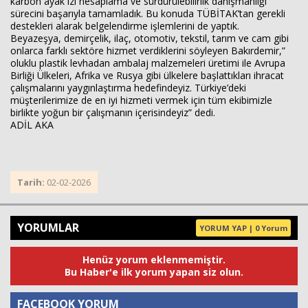
karbon ayak izi hesaplama ve sürdürülebilirlik danışmanlığı
sürecini başarıyla tamamladık. Bu konuda TÜBİTAK’tan gerekli
destekleri alarak belgelendirme işlemlerini de yaptık.
Beyazeşya, demirçelik, ilaç, otomotiv, tekstil, tarım ve cam gibi
onlarca farklı sektöre hizmet verdiklerini söyleyen Bakırdemir,”
oluklu plastik levhadan ambalaj malzemeleri üretimi ile Avrupa
Birliği Ülkeleri, Afrika ve Rusya gibi ülkelere başlattıkları ihracat
çalışmalarını yaygınlaştırma hedefindeyiz. Türkiye’deki
müşterilerimize de en iyi hizmeti vermek için tüm ekibimizle
birlikte yoğun bir çalışmanın içerisindeyiz” dedi.
ADİL AKA
Tarih:
02-02-2026
YORUMLAR
YORUM YAP | 0 Yorum
Henüz yorum eklenmemiştir.
Bu Haber'e ilk yorum yapan siz olun.
FACEBOOK YORUM