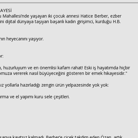
AYESİ
ocuk annesi Hatice Berber, ezber
ni dijital dünyaya taşıyan başarılı kadın girişimci, kurduğu H.B.
nın heyecanını yaşıyor.
r:
Haberin Doğru Adresi.
, huzurluyum ve en önemlisi kafam rahat! Eski iş hayatımda hiçbir
 omuza vererek nasıl büyüyeceğini gösteren bir emek hikayesidir."
z yollarla hazırladığı zengin ürün yelpazesinde yok yok:
ma ve el yapımı kuru sele çeşitleri.
şarıya kayıtsız kalmadı. Berber’e çiçek takdim eden Özarı, artık