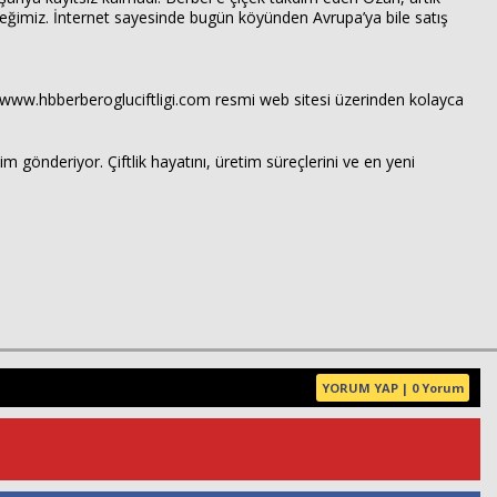
dileğimiz. İnternet sayesinde bugün köyünden Avrupa’ya bile satış
rla www.hbberberogluciftligi.com resmi web sitesi üzerinden kolayca
m gönderiyor. Çiftlik hayatını, üretim süreçlerini ve en yeni
YORUM YAP | 0 Yorum