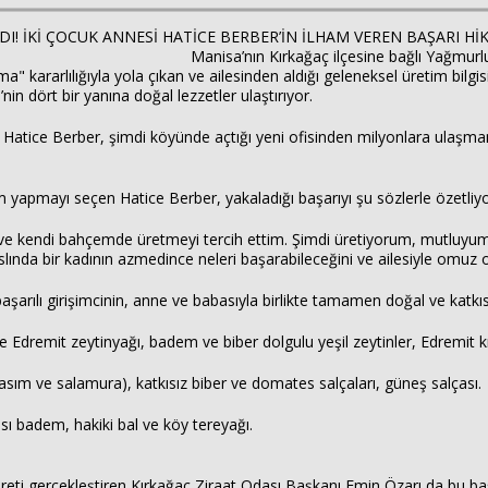
I! İKİ ÇOCUK ANNESİ HATİCE BERBER’İN İLHAM VEREN BAŞARI HİK
 Yağmurlu Mahallesi’nde yaşayan iki ç
" kararlılığıyla yola çıkan ve ailesinden aldığı geleneksel üretim bilgisi
in dört bir yanına doğal lezzetler ulaştırıyor.
kan Hatice Berber, şimdi köyünde açtığı yeni ofisinden milyonlara ulaşma
 yapmayı seçen Hatice Berber, yakaladığı başarıyı şu sözlerle özetliyo
e ve kendi bahçemde üretmeyi tercih ettim. Şimdi üretiyorum, mutluyum
aslında bir kadının azmedince neleri başarabileceğini ve ailesiyle omuz
rılı girişimcinin, anne ve babasıyla birlikte tamamen doğal ve katkısı
dremit zeytinyağı, badem ve biber dolgulu yeşil zeytinler, Edremit kır
basım ve salamura), katkısız biber ve domates salçaları, güneş salçası.
sı badem, hakiki bal ve köy tereyağı.
yareti gerçekleştiren Kırkağaç Ziraat Odası Başkanı Emin Özarı da bu ba