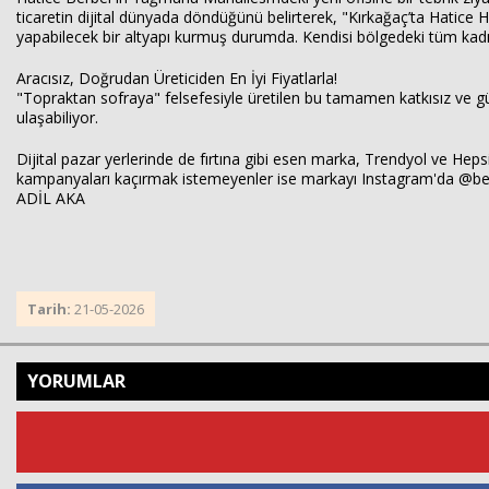
ticaretin dijital dünyada döndüğünü belirterek, "Kırkağaç’ta Hatice 
yapabilecek bir altyapı kurmuş durumda. Kendisi bölgedeki tüm kadınl
Aracısız, Doğrudan Üreticiden En İyi Fiyatlarla!
"Topraktan sofraya" felsefesiyle üretilen bu tamamen katkısız ve güv
ulaşabiliyor.
Dijital pazar yerlerinde de fırtına gibi esen marka, Trendyol ve Hepsi
kampanyaları kaçırmak istemeyenler ise markayı Instagram'da @berber
ADİL AKA
Tarih:
21-05-2026
YORUMLAR