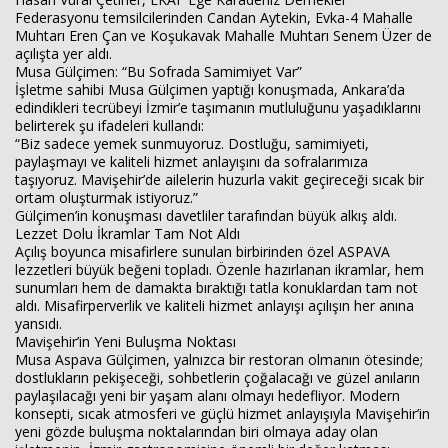
Federasyonu temsilcilerinden Candan Aytekin, Evka-4 Mahalle
Muhtarı Eren Çan ve Koşukavak Mahalle Muhtarı Senem Üzer de
açılışta yer aldı.
Musa Gülçimen: “Bu Sofrada Samimiyet Var”
İşletme sahibi Musa Gülçimen yaptığı konuşmada, Ankara’da
edindikleri tecrübeyi İzmir’e taşımanın mutluluğunu yaşadıklarını
belirterek şu ifadeleri kullandı:
“Biz sadece yemek sunmuyoruz. Dostluğu, samimiyeti,
paylaşmayı ve kaliteli hizmet anlayışını da sofralarımıza
taşıyoruz. Mavişehir’de ailelerin huzurla vakit geçireceği sıcak bir
ortam oluşturmak istiyoruz.”
Gülçimen’in konuşması davetliler tarafından büyük alkış aldı.
Lezzet Dolu İkramlar Tam Not Aldı
Açılış boyunca misafirlere sunulan birbirinden özel ASPAVA
lezzetleri büyük beğeni topladı. Özenle hazırlanan ikramlar, hem
sunumları hem de damakta bıraktığı tatla konuklardan tam not
aldı. Misafirperverlik ve kaliteli hizmet anlayışı açılışın her anına
yansıdı.
Mavişehir’in Yeni Buluşma Noktası
Musa Aspava Gülçimen, yalnızca bir restoran olmanın ötesinde;
dostlukların pekişeceği, sohbetlerin çoğalacağı ve güzel anıların
paylaşılacağı yeni bir yaşam alanı olmayı hedefliyor. Modern
konsepti, sıcak atmosferi ve güçlü hizmet anlayışıyla Mavişehir’in
yeni gözde buluşma noktalarından biri olmaya aday olan