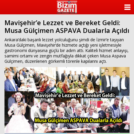
ANASAYFA
Mavişehir’e Lezzet ve Bereket Geldi:
KATEGORİLER
Musa Gülçimen ASPAVA Dualarla Açıldı
YAZARLAR
Ankara’daki başarılı lezzet yolculuğunu şimdi de İzmir’e taşıyan
Musa Gülçimen, Mavişehir’de hizmete açtığı yeni işletmesiyle
gastronomi dünyasına güçlü bir adım attı. Kaliteli hizmet anlayışı,
ANKETLER
samimi ortamı ve zengin mutfağıyla dikkat çeken Musa Aspava
Gülçimen, düzenlenen görkemli törenle kapılarını açtı.
FOTO GALERİ
VİDEO GALERİ
KÜNYE
İLETİŞİM