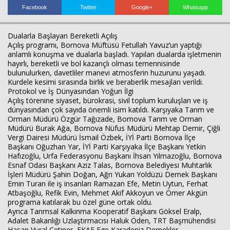
Facebook
Twitter
Google+
Whatsapp
Dualarla Başlayan Bereketli Açılış
Açılış programı, Bornova Müftüsü Fetullah Yavuz’un yaptığı
anlamlı konuşma ve dualarla başladı. Yapılan dualarda işletmenin
hayırlı, bereketli ve bol kazançlı olması temennisinde
bulunulurken, davetliler manevi atmosferin huzurunu yaşadı.
Kurdele kesimi sırasında birlik ve beraberlik mesajları verildi.
Protokol ve İş Dünyasından Yoğun İlgi
Açılış törenine siyaset, bürokrasi, sivil toplum kuruluşları ve iş
Haberin Doğru Adresi.
dünyasından çok sayıda önemli isim katıldı. Karşıyaka Tarım ve
Orman Müdürü Özgür Tağızade, Bornova Tarım ve Orman
Müdürü Burak Ağa, Bornova Nüfus Müdürü Mehtap Demir, Çiğli
Vergi Dairesi Müdürü İsmail Özbek, İYİ Parti Bornova İlçe
Başkanı Oğuzhan Yar, İYİ Parti Karşıyaka İlçe Başkanı Yetkin
Hafızoğlu, Urfa Federasyonu Başkanı İhsan Yılmazoğlu, Bornova
Esnaf Odası Başkanı Aziz Talas, Bornova Belediyesi Muhtarlık
İşleri Müdürü Şahin Doğan, Ağrı Yukarı Yoldüzü Dernek Başkanı
Emin Turan ile iş insanları Ramazan Efe, Metin Uytun, Ferhat
Atbaşoğlu, Refik Evin, Mehmet Akif Akkoyun ve Ömer Akgün
programa katılarak bu özel güne ortak oldu.
Ayrıca Tarımsal Kalkınma Kooperatif Başkanı Göksel Eralp,
Adalet Bakanlığı Uzlaştırmacısı Haluk Öden, TRT Başmühendisi
Hasan Vural Çetiner, EKAF Ege Karadeniz Dernekler