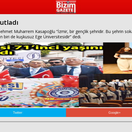
kutladı
Mehmet Muharrem Kasapoğlu “İzmir, bir gençlik şehridir. Bu şehrin so
 biri de kuşkusuz Ege Üniversitesidir” dedi.
Twitter
Google+