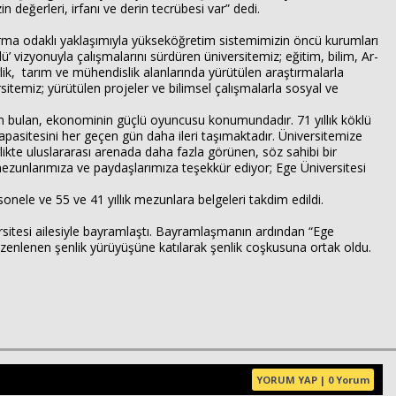
in değerleri, irfanı ve derin tecrübesi var” dedi.
ştırma odaklı yaklaşımıyla yükseköğretim sistemimizin öncü kurumları
 vizyonuyla çalışmalarını sürdüren üniversitemiz; eğitim, bilim, Ar-
rlik, tarım ve mühendislik alanlarında yürütülen araştırmalarla
sitemiz; yürütülen projeler ve bilimsel çalışmalarla sosyal ve
özüm bulan, ekonominin güçlü oyuncusu konumundadır. 71 yıllık köklü
kapasitesini her geçen gün daha ileri taşımaktadır. Üniversitemize
likte uluslararası arenada daha fazla görünen, söz sahibi bir
zunlarımıza ve paydaşlarımıza teşekkür ediyor; Ege Üniversitesi
onele ve 55 ve 41 yıllık mezunlara belgeleri takdim edildi.
itesi ailesiyle bayramlaştı. Bayramlaşmanın ardından “Ege
 düzenlenen şenlik yürüyüşüne katılarak şenlik coşkusuna ortak oldu.
YORUM YAP | 0 Yorum