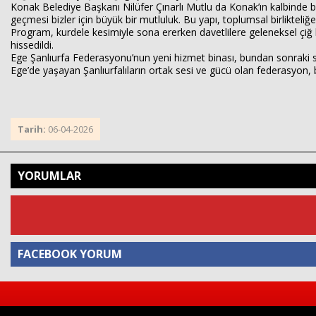
Konak Belediye Başkanı Nilüfer Çınarlı Mutlu da Konak’ın kalbinde 
geçmesi bizler için büyük bir mutluluk. Bu yapı, toplumsal birlikteliğe
Program, kurdele kesimiyle sona ererken davetlilere geleneksel çiğ kö
hissedildi.
Ege Şanlıurfa Federasyonu’nun yeni hizmet binası, bundan sonraki s
Ege’de yaşayan Şanlıurfalıların ortak sesi ve gücü olan federasyon, 
Tarih:
06-04-2026
YORUMLAR
FACEBOOK YORUM