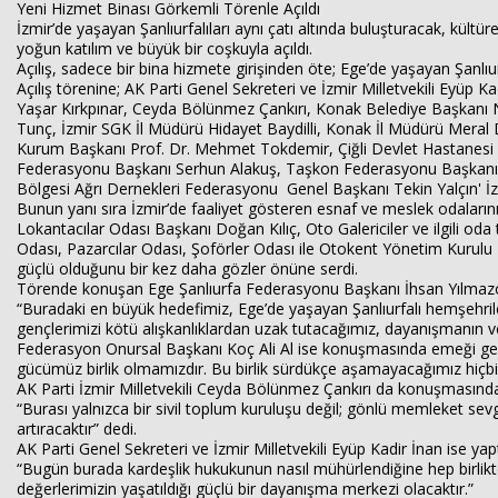
Yeni Hizmet Binası Görkemli Törenle Açıldı
İzmir’de yaşayan Şanlıurfalıları aynı çatı altında buluşturacak, kült
yoğun katılım ve büyük bir coşkuyla açıldı.
Açılış, sadece bir bina hizmete girişinden öte; Ege’de yaşayan Şanlıu
Açılış törenine; AK Parti Genel Sekreteri ve İzmir Milletvekili Eyüp K
Yaşar Kırkpınar, Ceyda Bölünmez Çankırı, Konak Belediye Başkanı N
Tunç, İzmir SGK İl Müdürü Hidayet Baydilli, Konak İl Müdürü Meral 
Kurum Başkanı Prof. Dr. Mehmet Tokdemir, Çiğli Devlet Hastanesi Doç
Federasyonu Başkanı Serhun Alakuş, Taşkon Federasyonu Başkanı 
Bölgesi Ağrı Dernekleri Federasyonu Genel Başkanı Tekin Yalçın' İz
Bunun yanı sıra İzmir’de faaliyet gösteren esnaf ve meslek odalarının
Lokantacılar Odası Başkanı Doğan Kılıç, Oto Galericiler ve ilgili od
Odası, Pazarcılar Odası, Şoförler Odası ile Otokent Yönetim Kurulu
güçlü olduğunu bir kez daha gözler önüne serdi.
Törende konuşan Ege Şanlıurfa Federasyonu Başkanı İhsan Yılmazoğ
“Buradaki en büyük hedefimiz, Ege’de yaşayan Şanlıurfalı hemşehrile
gençlerimizi kötü alışkanlıklardan uzak tutacağımız, dayanışmanın ve
Federasyon Onursal Başkanı Koç Ali Al ise konuşmasında emeği geçe
gücümüz birlik olmamızdır. Bu birlik sürdükçe aşamayacağımız hiçbir 
AK Parti İzmir Milletvekili Ceyda Bölünmez Çankırı da konuşmasın
“Burası yalnızca bir sivil toplum kuruluşu değil; gönlü memleket sevg
artıracaktır” dedi.
AK Parti Genel Sekreteri ve İzmir Milletvekili Eyüp Kadir İnan ise ya
“Bugün burada kardeşlik hukukunun nasıl mühürlendiğine hep birlikte 
değerlerimizin yaşatıldığı güçlü bir dayanışma merkezi olacaktır.”