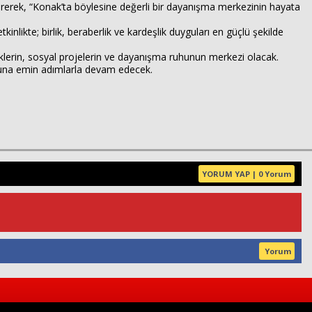
irerek, “Konak’ta böylesine değerli bir dayanışma merkezinin hayata
nlikte; birlik, beraberlik ve kardeşlik duyguları en güçlü şekilde
klerin, sosyal projelerin ve dayanışma ruhunun merkezi olacak.
yoluna emin adımlarla devam edecek.
YORUM YAP | 0 Yorum
Yorum