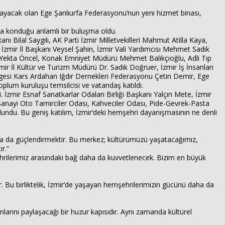
sağlayacak olan Ege Şanlıurfa Federasyonu’nun yeni hizmet binası,
taya konduğu anlamlı bir buluşma oldu.
nı Bilal Saygılı, AK Parti İzmir Milletvekilleri Mahmut Atilla Kaya,
zmir İl Başkanı Veysel Şahin, İzmir Vali Yardımcısı Mehmet Sadık
r. Yekta Öncel, Konak Emniyet Müdürü Mehmet Balıkçıoğlu, Adli Tıp
ir İl Kültür ve Turizm Müdürü Dr. Sadık Doğruer, İzmir İş İnsanları
si Kars Ardahan Iğdır Dernekleri Federasyonu Çetin Demir, Ege
lum kuruluşu temsilcisi ve vatandaş katıldı.
. İzmir Esnaf Sanatkarlar Odaları Birliği Başkanı Yalçın Mete, İzmir
. Sanayi Oto Tamirciler Odası, Kahveciler Odası, Pide-Gevrek-Pasta
Haberin Doğru Adresi.
undu. Bu geniş katılım, İzmir’deki hemşehri dayanışmasının ne denli
daha da güçlendirmektir. Bu merkez; kültürümüzü yaşatacağımız,
r.”
rilerimiz arasındaki bağ daha da kuvvetlenecek. Bizim en büyük
ır. Bu birliktelik, İzmir’de yaşayan hemşehrilerimizin gücünü daha da
larını paylaşacağı bir huzur kapısıdır. Aynı zamanda kültürel