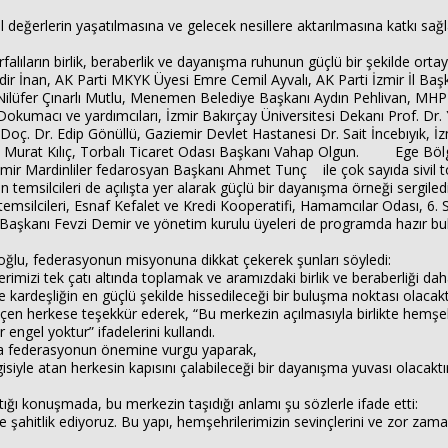
ürel değerlerin yaşatılmasına ve gelecek nesillere aktarılmasına katkı 
rfalıların birlik, beraberlik ve dayanışma ruhunun güçlü bir şekilde or
adir İnan, AK Parti MKYK Üyesi Emre Cemil Ayvalı, AK Parti İzmir İl Başka
ilüfer Çınarlı Mutlu, Menemen Belediye Başkanı Aydın Pehlivan, MHP İ
Dokumacı ve yardımcıları, İzmir Bakırçay Üniversitesi Dekanı Prof. D
. Dr. Edip Gönüllü, Gaziemir Devlet Hastanesi Dr. Sait İncebıyık, İzm
Murat Kılıç, Torbalı Ticaret Odası Başkanı Vahap Olgun. Ege Bölge
mir Mardinliler fedarosyan Başkanı Ahmet Tunç ile çok sayıda sivil top
 temsilcileri de açılışta yer alarak güçlü bir dayanışma örneği sergiledi
a temsilcileri, Esnaf Kefalet ve Kredi Kooperatifi, Hamamcılar Odası, 6
 Başkanı Fevzi Demir ve yönetim kurulu üyeleri de programda hazır bul
lu, federasyonun misyonuna dikkat çekerek şunları söyledi:
rimizi tek çatı altında toplamak ve aramızdaki birlik ve beraberliği 
 kardeşliğin en güçlü şekilde hissedileceği bir buluşma noktası olacaktı
n herkese teşekkür ederek, “Bu merkezin açılmasıyla birlikte hemşeh
engel yoktur” ifadelerini kullandı.
da federasyonun önemine vurgu yaparak,
isiyle atan herkesin kapısını çalabileceği bir dayanışma yuvası olacakt
ptığı konuşmada, bu merkezin taşıdığı anlamı şu sözlerle ifade etti:
şahitlik ediyoruz. Bu yapı, hemşehrilerimizin sevinçlerini ve zor zaman