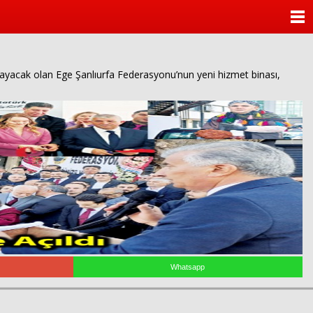
ANASAYFA
KATEGORİLER
sağlayacak olan Ege Şanlıurfa Federasyonu’nun yeni hizmet binası,
YAZARLAR
ANKETLER
FOTO GALERİ
VİDEO GALERİ
KÜNYE
İLETİŞİM
Whatsapp