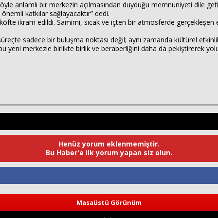
böyle anlamlı bir merkezin açılmasından duyduğu memnuniyeti dile get
 önemli katkılar sağlayacaktır” dedi.
fte ikram edildi. Samimi, sıcak ve içten bir atmosferde gerçekleşen etki
üreçte sadece bir buluşma noktası değil; aynı zamanda kültürel etkinli
bu yeni merkezle birlikte birlik ve beraberliğini daha da pekiştirerek 
Henüz yorum eklenmemiştir.
Bu Haber'e ilk yorum yapan siz olun.
Masaüstü Görünüm