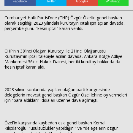
Facebook
Twitter
Google+
Whatsapp
Cumhuriyet Halk Partisi'nde (CHP) Özgür Özel’in genel başkan
olarak seçildiği 2023 yılındaki kurultayın iptali için açılan davada,
perşembe günü "kesin iptal" kararı verildi.
CHP’nin 38’inci Olağan Kurultayı ile 21’inci Olağanüstü
Kurultayı’nın iptali talebiyle açılan davada, Ankara Bölge Adliye
Mahkemesi 36’ncı Hukuk Dairesi, her iki kurultay hakkında da
Haberin Doğru Adresi.
‘kesin iptal’ kararı aldı.
2023 yılının sonlarında yapılan olağan parti kongresinde
delegelerin mevcut genel başkan Özgür Özel lehine oy vermeleri
için "para aldıkları" iddiaları üzerine dava açılmıştı.
Özel'in karşısında kaybeden eski genel başkan Kemal
Kılıçdaroğlu, "usulsüzlükler yapıldığını" ve "delegelerin özgür