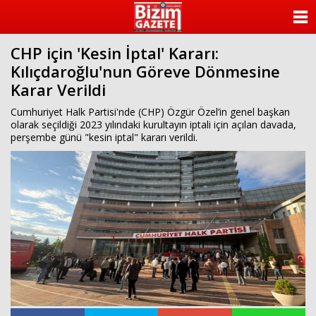
ANASAYFA
CHP için 'Kesin İptal' Kararı:
KATEGORİLER
Kılıçdaroğlu'nun Göreve Dönmesine
Karar Verildi
YAZARLAR
Cumhuriyet Halk Partisi'nde (CHP) Özgür Özel’in genel başkan
ANKETLER
olarak seçildiği 2023 yılındaki kurultayın iptali için açılan davada,
perşembe günü "kesin iptal" kararı verildi.
FOTO GALERİ
VİDEO GALERİ
KÜNYE
İLETİŞİM