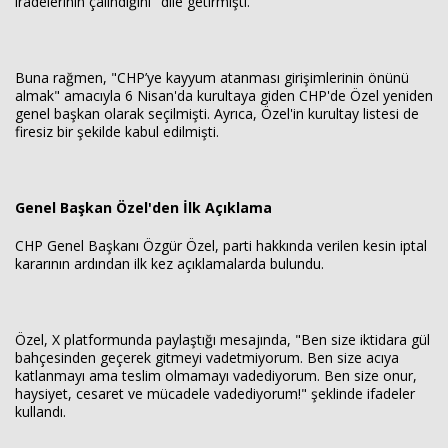
iradelerinin çalındığını" dile getirmişti.
Buna rağmen, "CHP’ye kayyum atanması girişimlerinin önünü
almak" amacıyla 6 Nisan'da kurultaya giden CHP'de Özel yeniden
genel başkan olarak seçilmişti. Ayrıca, Özel'in kurultay listesi de
firesiz bir şekilde kabul edilmişti.
Genel Başkan Özel'den İlk Açıklama
CHP Genel Başkanı Özgür Özel, parti hakkında verilen kesin iptal
kararının ardından ilk kez açıklamalarda bulundu.
Özel, X platformunda paylaştığı mesajında, "Ben size iktidara gül
bahçesinden geçerek gitmeyi vadetmiyorum. Ben size acıya
katlanmayı ama teslim olmamayı vadediyorum. Ben size onur,
haysiyet, cesaret ve mücadele vadediyorum!" şeklinde ifadeler
kullandı.