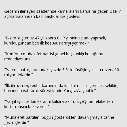
Gecenin ilerleyen saatlerinde kameraların karşısına geçen Özel'in
açıklamalarından bazı başlıklar ise şöyleydi:
"Bizim suçumuz 47 yıl sonra CHP'yi birinci parti yapmak,
kurulduğundan beri ilk kez AK Parti'yi yenmek."
"Konforlu muhalefet partisi genel başkanlığı koltuğunu
reddediyorum."
"Yarım saatte, borsadaki yüzde 8.5'lik düşüşle yakılan rezerv 10
milyar dolardır."
"İlk itirazımızı, tedbir kararının da kaldırılmasını içerecek şekilde,
harcını da yatırarak süresi içinde Yargıtay'a yaptık."
"Yargıtay'ın tedbir kararını kaldırarak Türkiye'yi bir felaketten
kurtarmasını bekliyoruz."
"Muhalefet partileri, bugün gösterdikleri dayanışmayla tarihe
geçmişlerdir."